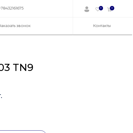
+78432161675
0
0
Заказать звонок
Контакты
03 TN9
.