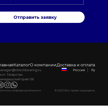
Отправить заявку
лавная
Каталог
О компании
Доставка и оплата
anager@intechbearing.ru
Ру
Россия
есп. Татарстан
амадышский тракт 56
олитика конфиденциальности
© 2023 Все права защищены