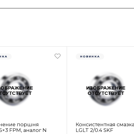
НКА
НОВИНКА
нение поршня
Консистентная смазк
5×3 FРM, аналог N
LGLT 2/0.4 SKF