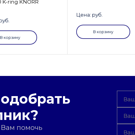
0 K-ring KNORR
Цена: руб.
руб.
В корзину
В корзину
подобрать
пник?
 Вам помочь