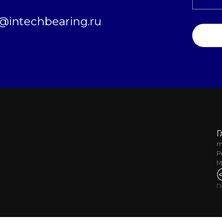
intechbearing.ru
Г
m
Р
М
П