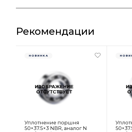
Рекомендации
НОВИНКА
НОВИ
Уплотнение поршня
Уплот
50×37.5×3 NBR, аналог N
50×37.