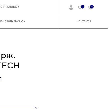
+78432161675
0
0
Заказать звонок
Контакты
рж.
TECH
.