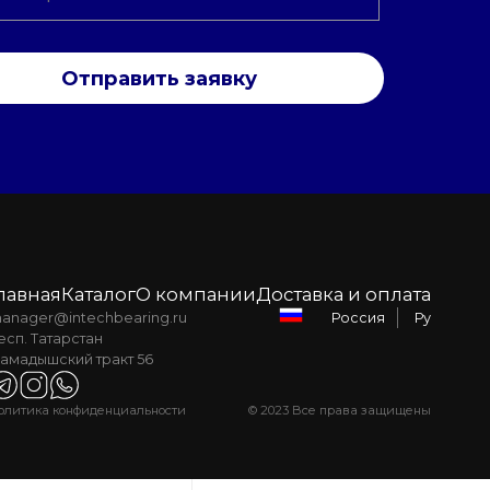
Отправить заявку
лавная
Каталог
О компании
Доставка и оплата
anager@intechbearing.ru
Ру
Россия
есп. Татарстан
амадышский тракт 56
олитика конфиденциальности
© 2023 Все права защищены