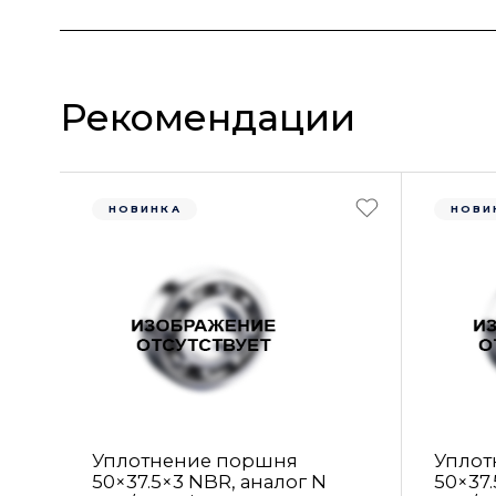
Рекомендации
НОВИНКА
НОВИ
Уплотнение поршня
Уплот
50×37.5×3 NBR, аналог N
50×37.