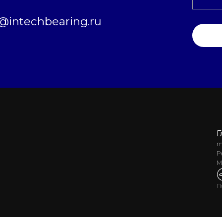
intechbearing.ru
Г
m
Р
М
П