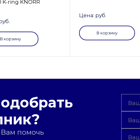
0 K-ring KNORR
Цена: руб.
руб.
В корзину
В корзину
подобрать
пник?
 Вам помочь