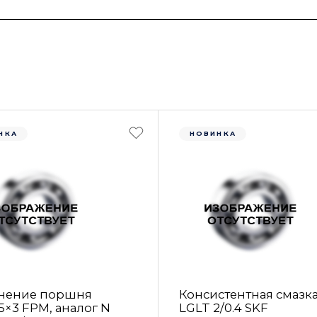
НКА
НОВИНКА
нение поршня
Консистентная смазк
5×3 FРM, аналог N
LGLT 2/0.4 SKF