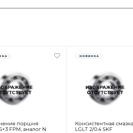
НКА
НОВИНКА
нение поршня
Консистентная смазк
5×3 FРM, аналог N
LGLT 2/0.4 SKF