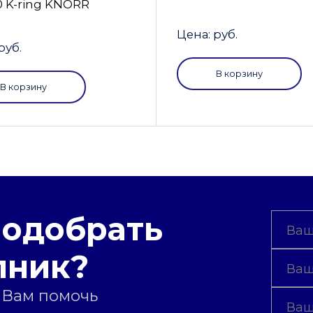
0 K-ring KNORR
Цена: руб.
руб.
В корзину
В корзину
подобрать
пник?
 Вам помочь