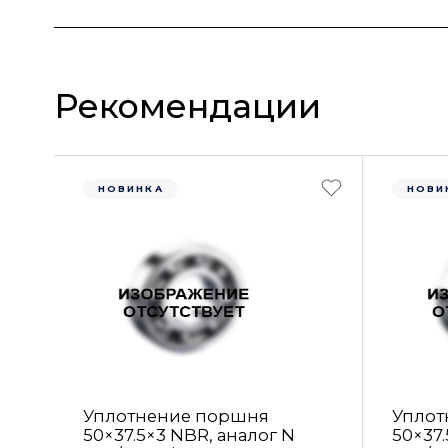
Рекомендации
НОВИНКА
НОВИ
Уплотнение поршня
Уплот
50×37.5×3 NBR, аналог N
50×37.