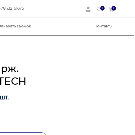
+78432161675
0
0
Заказать звонок
Контакты
рж.
NTECH
шт.