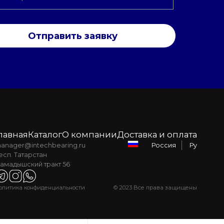
Отправить заявку
лавная
Каталог
О компании
Доставка и оплата
anager@intechbearing.ru
Ру
Россия
есп. Татарстан
амадышский тракт 56
олитика конфиденциальности
© 2023 Все права защищены