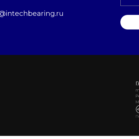
intechbearing.ru
Г
m
Р
М
П