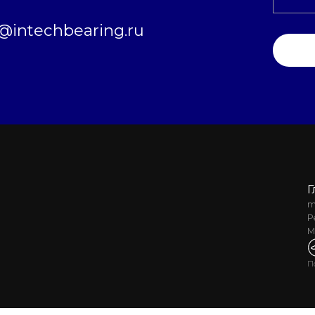
intechbearing.ru
Г
m
Р
М
П