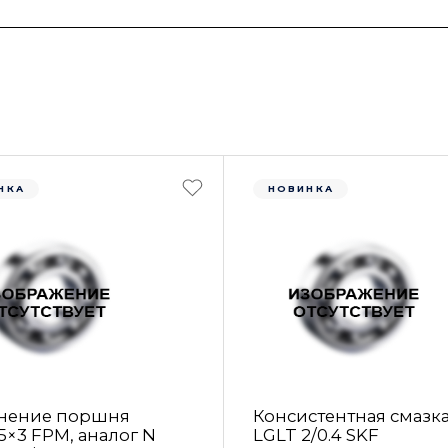
НКА
НОВИНКА
нение поршня
Консистентная смазк
5×3 FРM, аналог N
LGLT 2/0.4 SKF