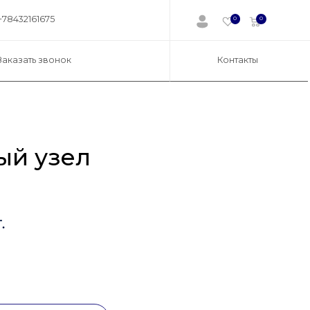
+78432161675
0
0
Заказать звонок
Контакты
й узел
.