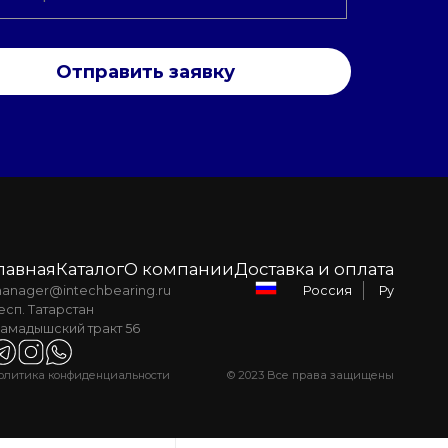
Отправить заявку
лавная
Каталог
О компании
Доставка и оплата
anager@intechbearing.ru
Ру
Россия
есп. Татарстан
амадышский тракт 56
олитика конфиденциальности
© 2023 Все права защищены