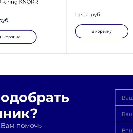
0 K-ring KNORR
Цена: руб.
руб.
В корзину
В корзину
подобрать
пник?
 Вам помочь