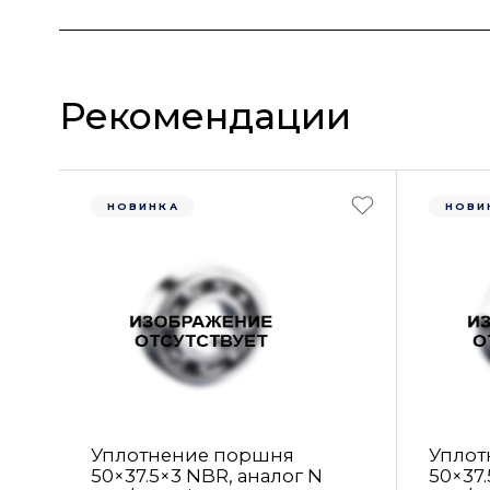
Рекомендации
НОВИНКА
НОВИ
Уплотнение поршня
Уплот
50×37.5×3 NBR, аналог N
50×37.