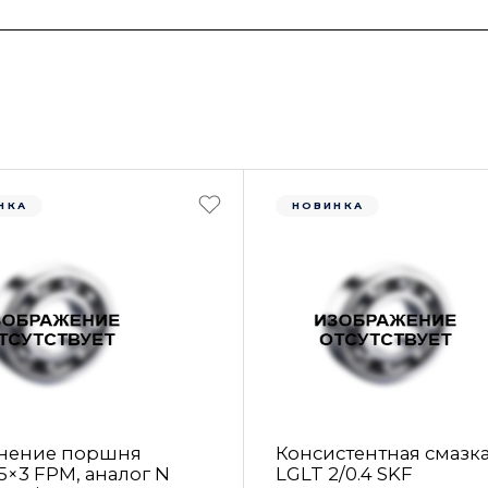
НКА
НОВИНКА
нение поршня
Консистентная смазк
5×3 FРM, аналог N
LGLT 2/0.4 SKF