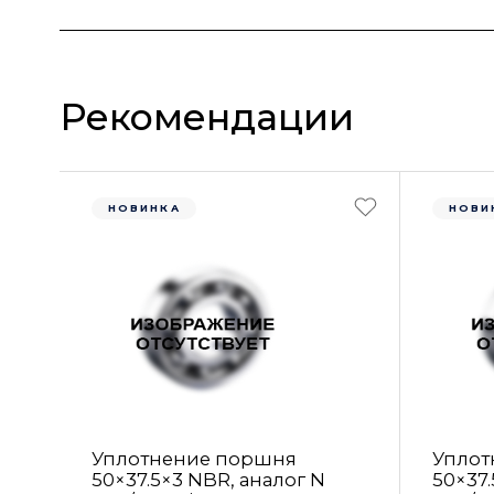
Рекомендации
НОВИНКА
НОВИ
Уплотнение поршня
Уплот
50×37.5×3 NBR, аналог N
50×37.