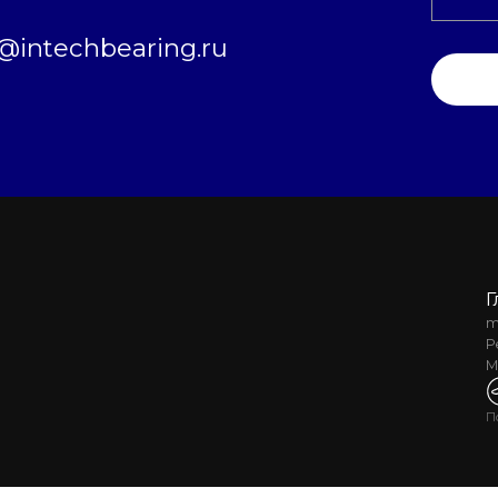
intechbearing.ru
Г
m
Р
М
П