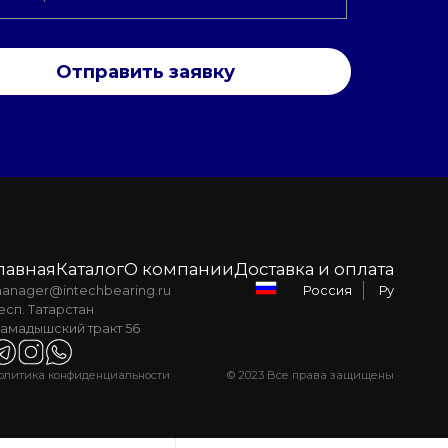
Отправить заявку
лавная
Каталог
О компании
Доставка и оплата
anager@intechbearing.ru
Ру
Россия
есп. Татарстан
амадышский тракт 56
олитика конфиденциальности
© 2023 Все права защищены