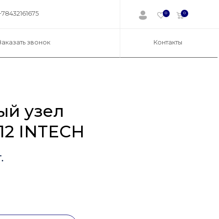
+78432161675
0
0
Заказать звонок
Контакты
й узел
12 INTECH
.