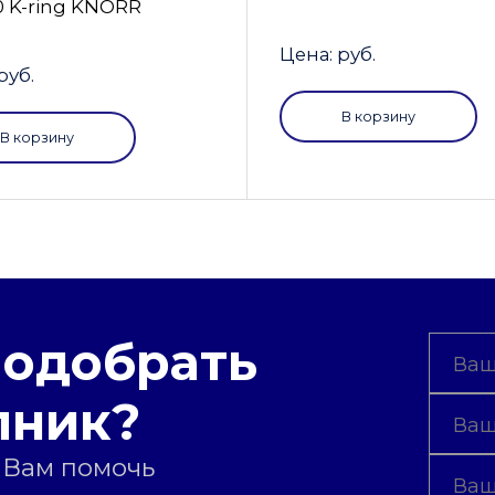
0 K-ring KNORR
Цена: руб.
руб.
В корзину
В корзину
подобрать
пник?
 Вам помочь