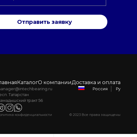
Отправить заявку
лавная
Каталог
О компании
Доставка и оплата
anager@intechbearing.ru
Ру
Россия
есп. Татарстан
амадышский тракт 56
олитика конфиденциальности
© 2023 Все права защищены