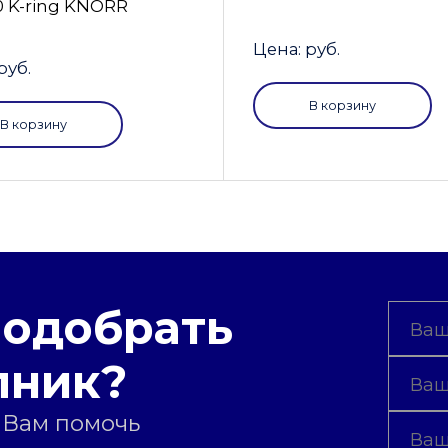
0 K-ring KNORR
Цена: руб.
руб.
В корзину
В корзину
подобрать
пник?
 Вам помочь