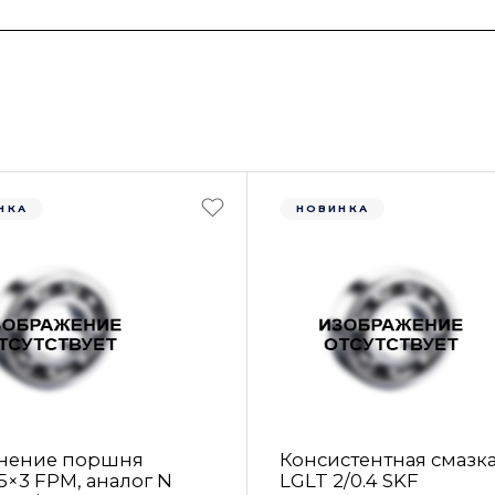
НКА
НОВИНКА
нение поршня
Консистентная смазк
5×3 FРM, аналог N
LGLT 2/0.4 SKF