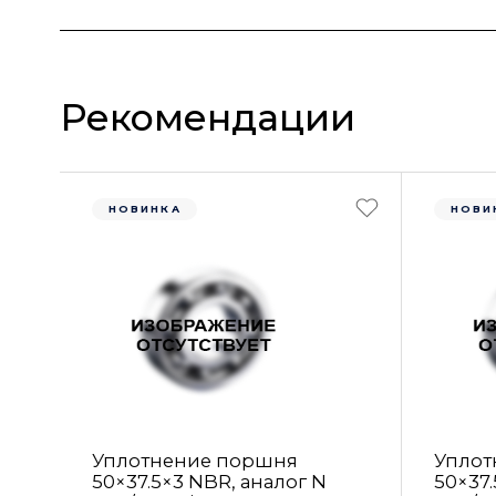
Рекомендации
НОВИНКА
НОВИ
Уплотнение поршня
Уплот
50×37.5×3 NBR, аналог N
50×37.