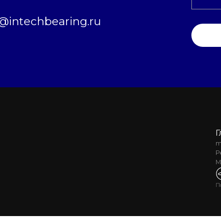
intechbearing.ru
Г
m
Р
М
П