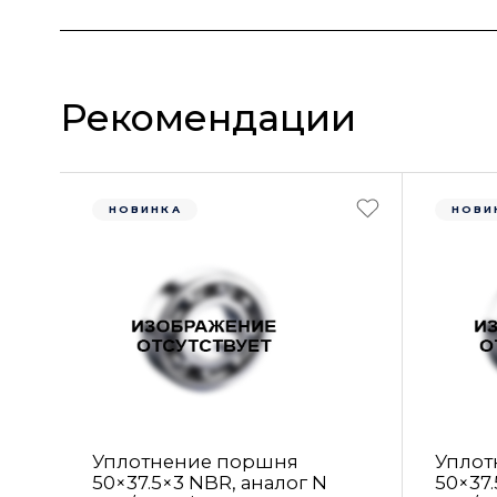
Рекомендации
НОВИНКА
НОВИ
Уплотнение поршня
Уплот
50×37.5×3 NBR, аналог N
50×37.