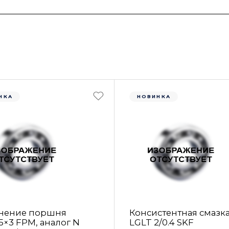
НКА
НОВИНКА
нение поршня
Консистентная смазк
5×3 FРM, аналог N
LGLT 2/0.4 SKF