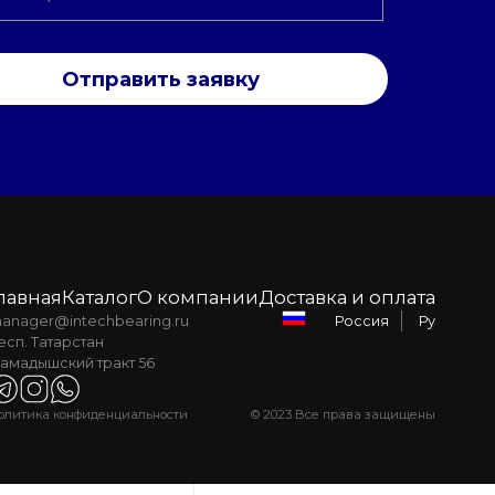
Отправить заявку
лавная
Каталог
О компании
Доставка и оплата
anager@intechbearing.ru
Ру
Россия
есп. Татарстан
амадышский тракт 56
олитика конфиденциальности
© 2023 Все права защищены