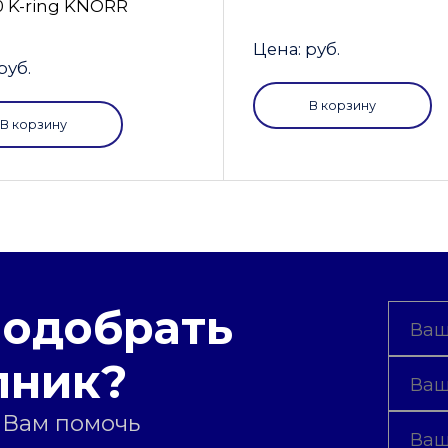
0 K-ring KNORR
Цена: руб.
руб.
В корзину
В корзину
подобрать
пник?
 Вам помочь