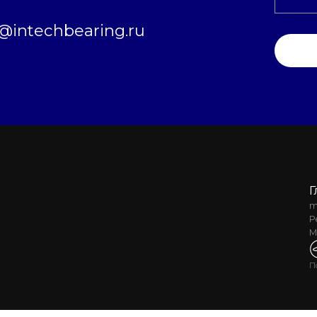
intechbearing.ru
Г
m
Р
М
П