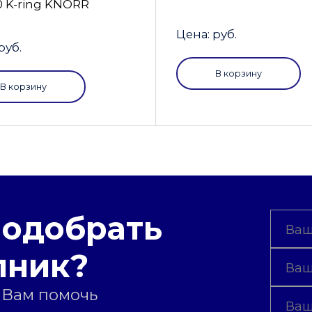
0 K-ring KNORR
Цена: руб.
руб.
В корзину
В корзину
подобрать
пник?
 Вам помочь