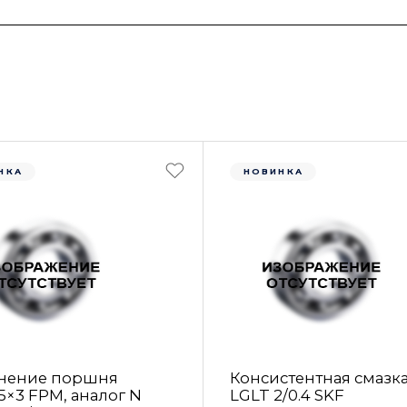
НКА
НОВИНКА
нение поршня
Консистентная смазк
5×3 FРM, аналог N
LGLT 2/0.4 SKF