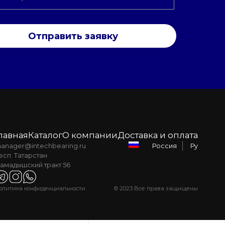
Отправить заявку
лавная
Каталог
О компании
Доставка и оплата
anager@intechbearing.ru
Ру
Россия
есп. Татарстан
амадышский тракт 56
олитика конфиденциальности
© 2023 Все права защищены