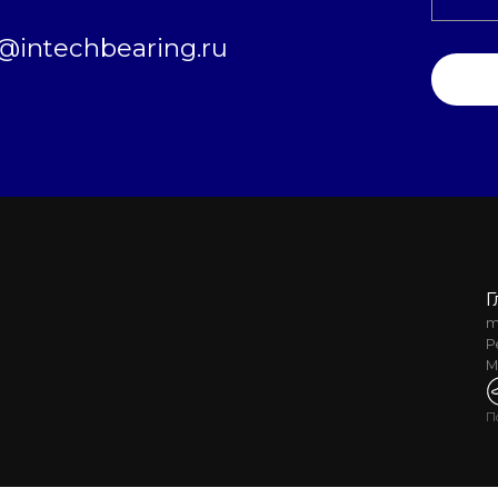
intechbearing.ru
Г
m
Р
М
П