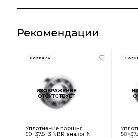
Рекомендации
НОВИНКА
НОВИ
Уплотнение поршня
Уплот
50×37.5×3 NBR, аналог N
50×37.