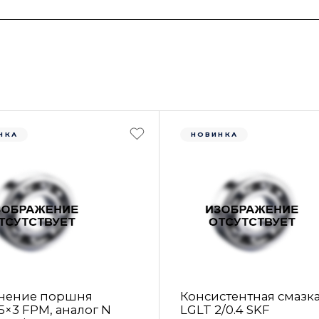
НКА
НОВИНКА
нение поршня
Консистентная смазк
5×3 FРM, аналог N
LGLT 2/0.4 SKF