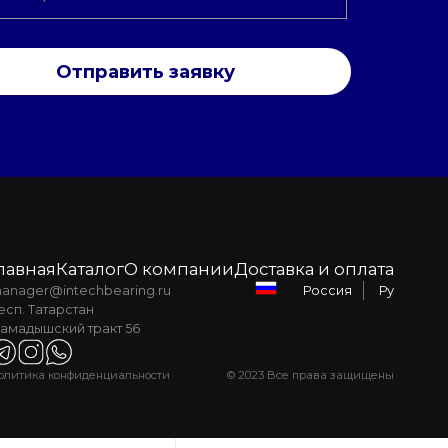
Отправить заявку
лавная
Каталог
О компании
Доставка и оплата
anager@intechbearing.ru
Ру
Россия
есп. Татарстан
амадышский тракт 56
олитика конфиденциальности
© 2023 Все права защищены