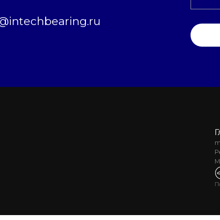
intechbearing.ru
Г
m
Р
М
П