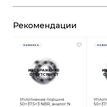
Рекомендации
НОВИНКА
НОВИ
Уплотнение поршня
Уплот
50×37.5×3 NBR, аналог N
50×37.