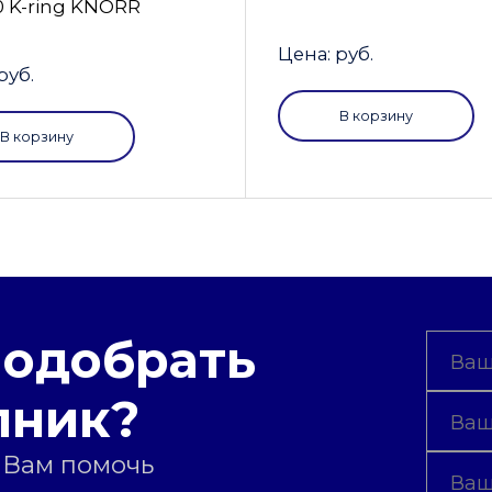
0 K-ring KNORR
Цена: руб.
руб.
В корзину
В корзину
подобрать
пник?
 Вам помочь