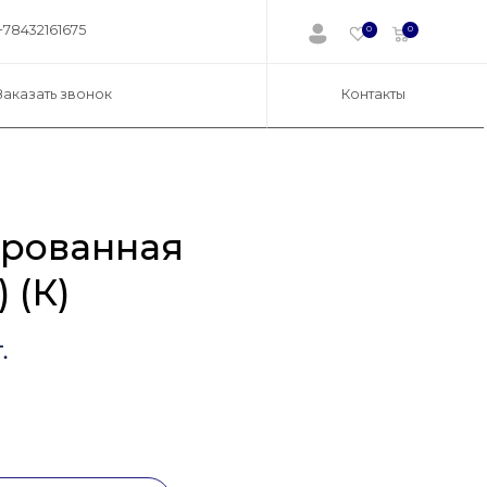
+78432161675
0
0
Заказать звонок
Контакты
рованная
 (К)
.