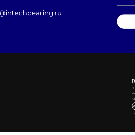
intechbearing.ru
Г
m
Р
М
П