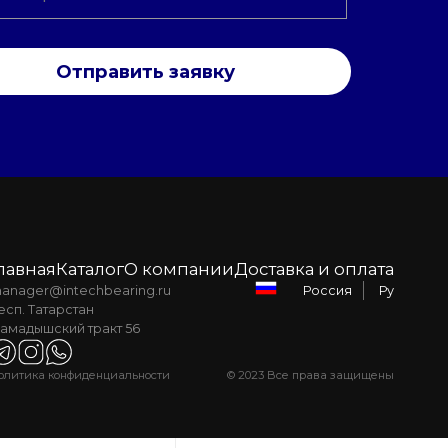
Отправить заявку
лавная
Каталог
О компании
Доставка и оплата
anager@intechbearing.ru
Ру
Россия
есп. Татарстан
амадышский тракт 56
олитика конфиденциальности
© 2023 Все права защищены