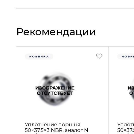
Рекомендации
НОВИНКА
НОВИ
Уплотнение поршня
Уплот
50×37.5×3 NBR, аналог N
50×37.