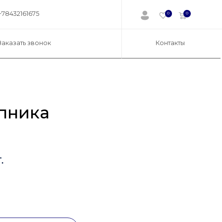
+78432161675
0
0
Заказать звонок
Контакты
пника
.