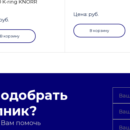
0 K-ring KNORR
Цена: руб.
руб.
В корзину
В корзину
подобрать
пник?
 Вам помочь