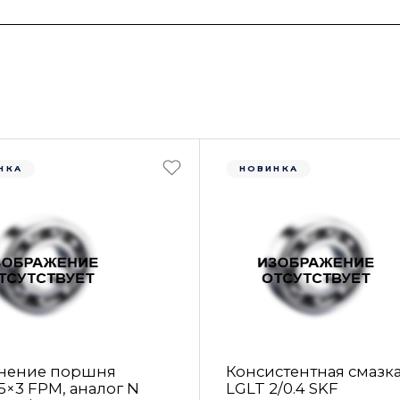
НКА
НОВИНКА
нение поршня
Консистентная смазк
5×3 FРM, аналог N
LGLT 2/0.4 SKF