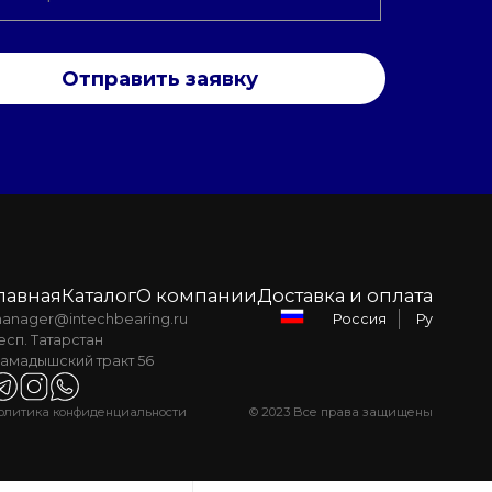
Отправить заявку
лавная
Каталог
О компании
Доставка и оплата
anager@intechbearing.ru
Ру
Россия
есп. Татарстан
амадышский тракт 56
олитика конфиденциальности
© 2023 Все права защищены