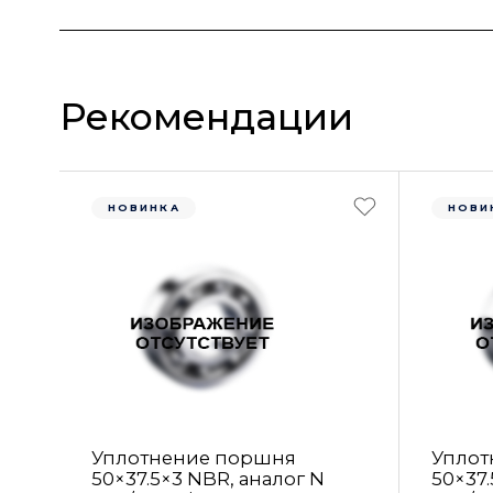
Рекомендации
НОВИНКА
НОВИ
Уплотнение поршня
Уплот
50×37.5×3 NBR, аналог N
50×37.