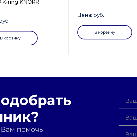
0 K-ring KNORR
Цена: руб.
руб.
В корзину
В корзину
подобрать
пник?
 Вам помочь