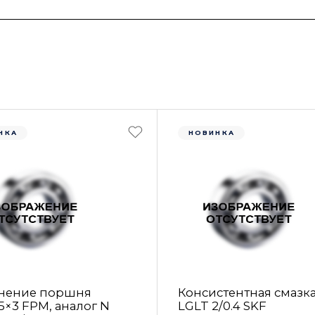
НКА
НОВИНКА
нение поршня
Консистентная смазк
5×3 FРM, аналог N
LGLT 2/0.4 SKF