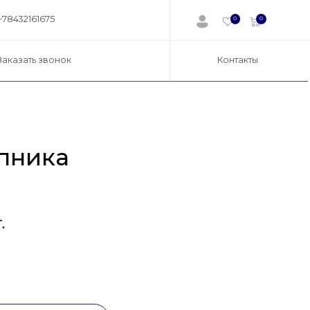
+78432161675
0
0
Заказать звонок
Контакты
пника
.