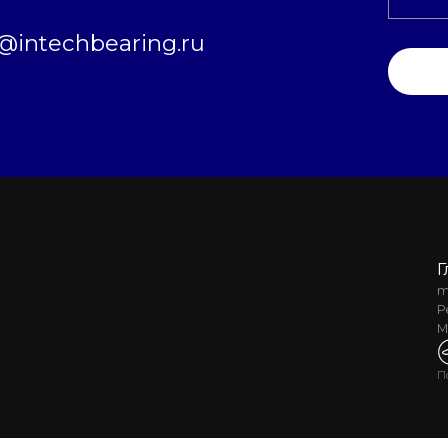
intechbearing.ru
Г
m
Р
М
П